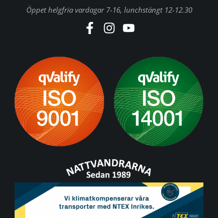
Öppet helgfria vardagar 7-16, lunchstängt 12-12.30