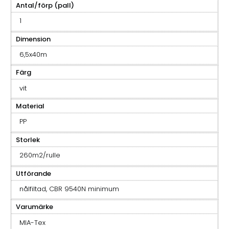
Antal/förp (pall)
1
Dimension
6,5x40m
Färg
vit
Material
PP
Storlek
260m2/rulle
Utförande
nålfiltad, CBR 9540N minimum
Varumärke
MIA-Tex