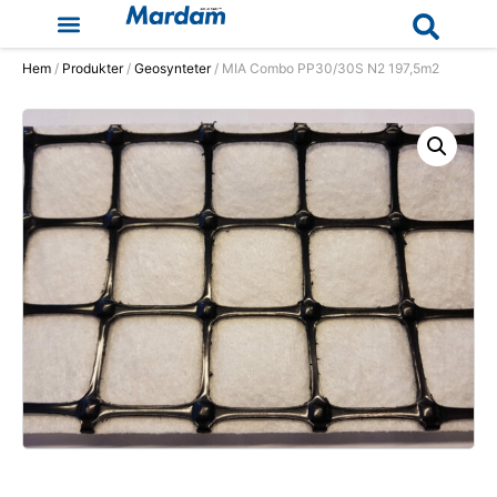
Hem
/
Produkter
/
Geosynteter
/ MIA Combo PP30/30S N2 197,5m2