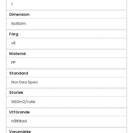
1
Dimension
6x160m
Färg
vit
Material
PP
Standard
Nor.Geo.Spec
Storlek
960m2/rulle
Utförande
nålfiltad
Varumärke