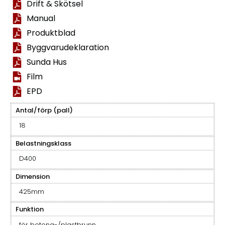
Drift & Skötsel
Manual
Produktblad
Byggvarudeklaration
Sunda Hus
Film
EPD
Antal/förp (pall)
18
Belastningsklass
D400
Dimension
425mm
Funktion
för betong-/plastbrunn