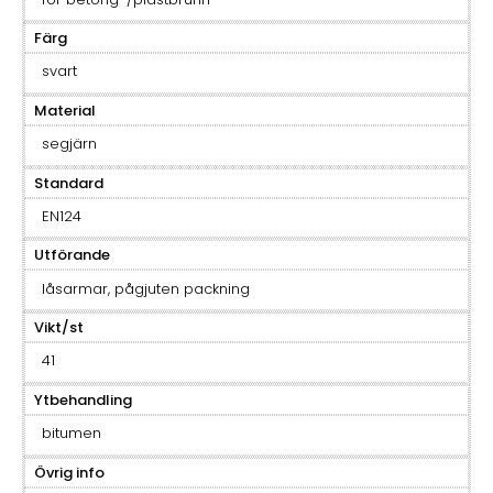
Färg
svart
Material
segjärn
Standard
EN124
Utförande
låsarmar, pågjuten packning
Vikt/st
41
Ytbehandling
bitumen
Övrig info