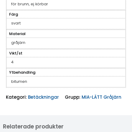
för brunn, ej körbar
Färg
svart
Material
gråjärn
Vikt/st
4
Ytbehandling
bitumen
Kategori:
Betäckningar
Grupp:
MIA-LÄTT Gråjärn
Relaterade produkter