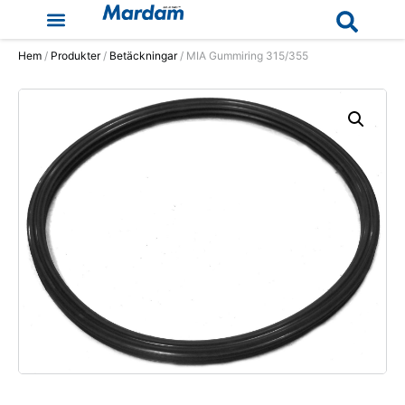
Hem
/
Produkter
/
Betäckningar
/ MIA Gummiring 315/355