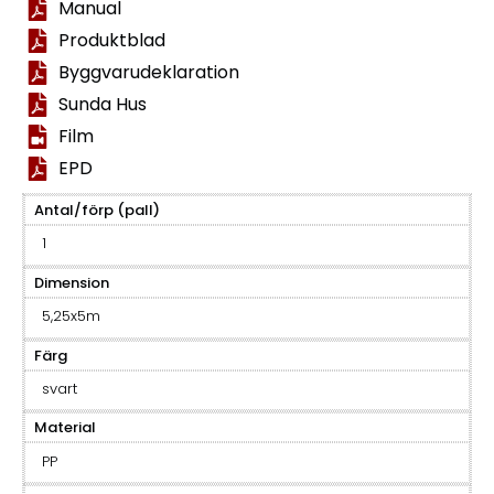
Manual
Produktblad
Byggvarudeklaration
Sunda Hus
Film
EPD
Antal/förp (pall)
1
Dimension
5,25x5m
Färg
svart
Material
PP