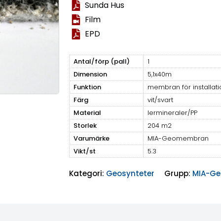
Sunda Hus
Film
EPD
Antal/förp (pall)
1
Dimension
5,1x40m
Funktion
membran för installati
Färg
vit/svart
Material
lermineraler/PP
Storlek
204 m2
Varumärke
MIA-Geomembran
Vikt/st
5.3
Kategori:
Geosynteter
Grupp:
MIA-Ge