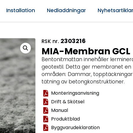
Installation
Nedladdningar
Nyhetsartikla
2303216
RSK nr.
MIA-Membran GCL 
Bentonitmattan innehåller lerminer
geotextil. Detta ger membranet en 
områden: Dammar, topptäckningar av
tätning av betongkonstruktioner.
Monteringsanvisning
Drift & Skötsel
Manual
Produktblad
Byggvarudeklaration