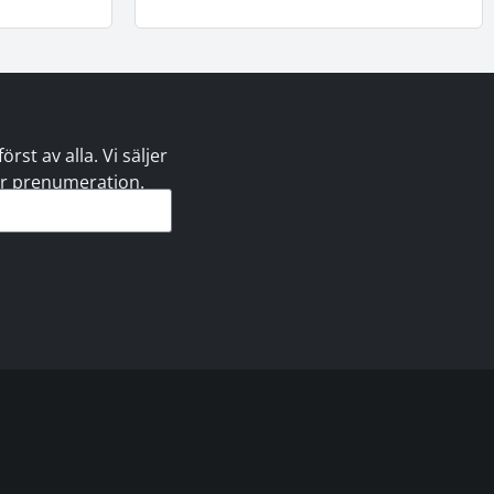
st av alla. Vi säljer
 er prenumeration.