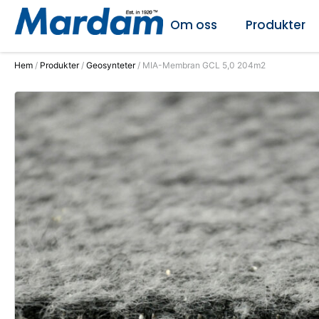
Om oss
Produkter
Hem
/
Produkter
/
Geosynteter
/ MIA-Membran GCL 5,0 204m2