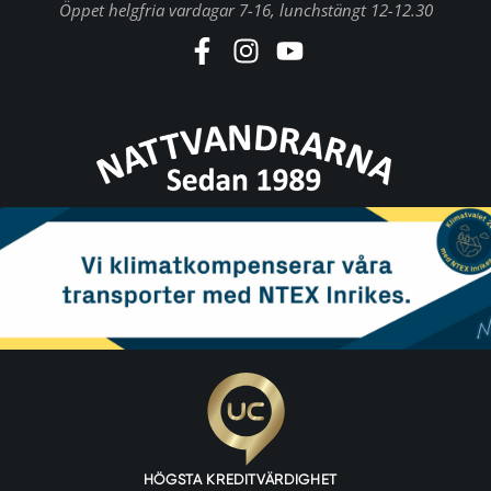
Öppet helgfria vardagar 7-16, lunchstängt 12-12.30