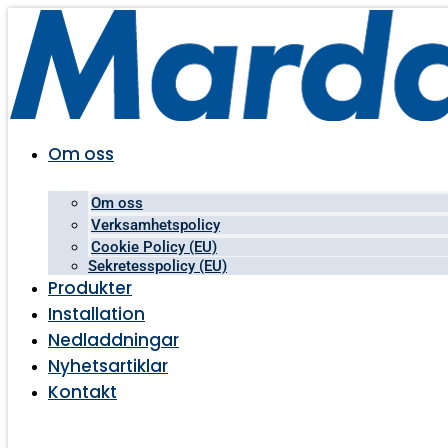
Hoppa
till
innehåll
Om oss
Om oss
Verksamhetspolicy
Cookie Policy (EU)
Sekretesspolicy (EU)
Produkter
Installation
Nedladdningar
Nyhetsartiklar
Kontakt