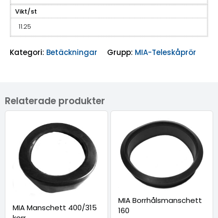
Vikt/st
11.25
Kategori:
Betäckningar
Grupp:
MIA-Teleskåprör
Relaterade produkter
MIA Borrhålsmanschett
MIA Manschett 400/315
160
korr