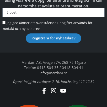
aldrig vidare era uppgifter till andra företag och ni kan
närsomhelst avsluta er prenumeration.
Jag godkänner att ovanstående uppgifter används för
kontakt och nyhetsbrev
Registrera för nyhetsbrev
Mardam AB, Åvägen 7A, 268 75 Tågarp
Telefon 0418-504 35 / 0418-504 41
info@mardam.se
Öppet helgfria vardagar 7-16, lunchstängt 12-12.30