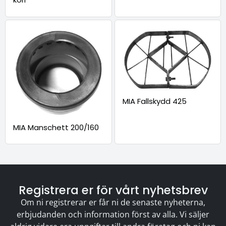
MIA Fallskydd 425
MIA Manschett 200/160
Registrera er för vårt nyhetsbrev
Om ni registrerar er får ni de senaste nyheterna,
erbjudanden och information först av alla. Vi säljer