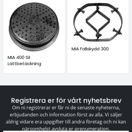
MIA Fallskydd 300
MIA 400 Sil
Lättbetäckning
Registrera er för vårt nyhetsbrev
Om ni registrerar er får ni de senaste nyheterna,
erbjudanden och information först av alla. Vi säljer
aldrig vidare era uppgifter till andra företag och ni kan
närsomhelst avsluta er prenumeration.