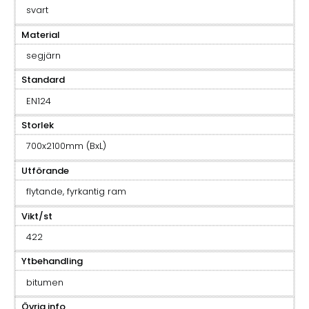
svart
Material
segjärn
Standard
EN124
Storlek
700x2100mm (BxL)
Utförande
flytande, fyrkantig ram
Vikt/st
422
Ytbehandling
bitumen
Övrig info