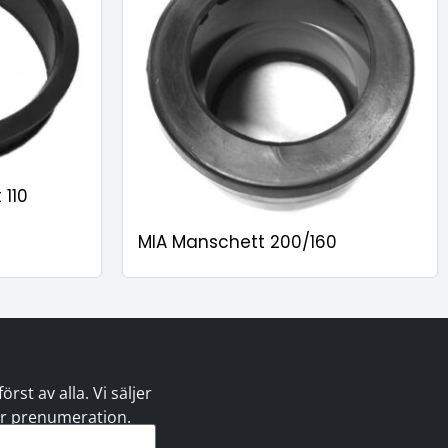
 110
MIA Manschett 200/160
st av alla. Vi säljer
 er prenumeration.