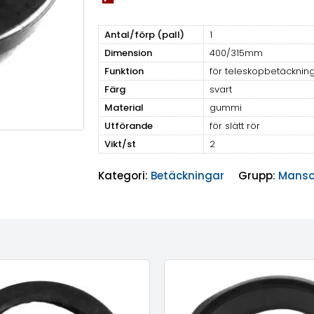
Antal/förp (pall)
1
Dimension
400/315mm
Funktion
för teleskopbetäcknin
Färg
svart
Material
gummi
Utförande
för slätt rör
Vikt/st
2
Kategori:
Betäckningar
Grupp:
Mansc