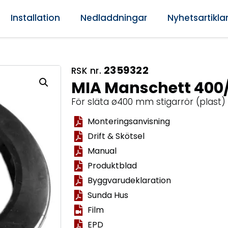
Installation
Nedladdningar
Nyhetsartikla
2359322
RSK nr.
MIA Manschett 400/
För släta ø400 mm stigarrör (plast)
Monteringsanvisning
Drift & Skötsel
Manual
Produktblad
Byggvarudeklaration
Sunda Hus
Film
EPD