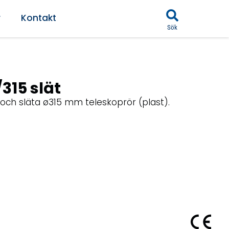
r
Kontakt
Sök
315 slät
 och släta ø315 mm teleskoprör (plast).