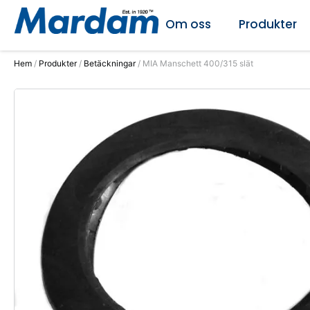
Om oss
Produkter
Hem
/
Produkter
/
Betäckningar
/ MIA Manschett 400/315 slät