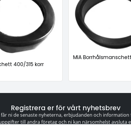
MIA Borrhålsmanschett
hett 400/315 korr
Registrera er för vårt nyhetsbrev
 får ni de senaste nyheterna, erbjudanden och information för
 uppgifter till andra företag och ni kan närsomhelst avsluta