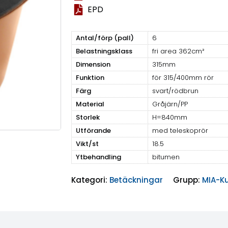
EPD
Antal/förp (pall)
6
Belastningsklass
fri area 362cm²
Dimension
315mm
Funktion
för 315/400mm rör
Färg
svart/rödbrun
Material
Gråjärn/PP
Storlek
H=840mm
Utförande
med teleskoprör
Vikt/st
18.5
Ytbehandling
bitumen
Kategori:
Betäckningar
Grupp:
MIA-Ku