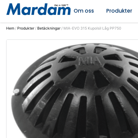
Om oss
Produkter
Hem
/
Produkter
/
Betäckningar
/ MIA-EVO 315 Kupolsil Låg PP750