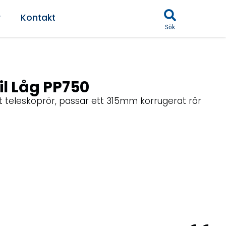
r
Kontakt
Sök
l Låg PP750
t teleskoprör, passar ett 315mm korrugerat rör