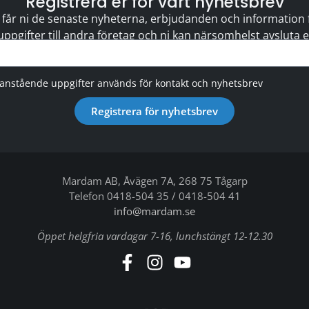
Registrera er för vårt nyhetsbrev
 får ni de senaste nyheterna, erbjudanden och information för
 uppgifter till andra företag och ni kan närsomhelst avsluta
vanstående uppgifter används för kontakt och nyhetsbrev
Registrera för nyhetsbrev
Mardam AB, Åvägen 7A, 268 75 Tågarp
Telefon 0418-504 35 / 0418-504 41
info@mardam.se
Öppet helgfria vardagar 7-16, lunchstängt 12-12.30