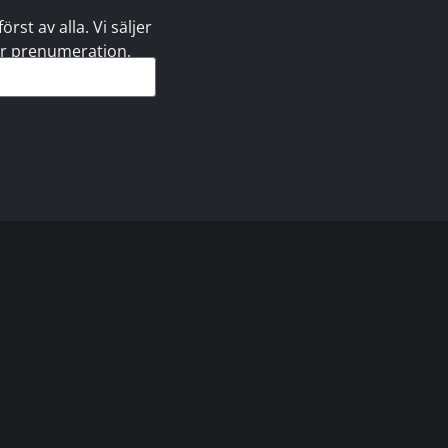
st av alla. Vi säljer
 er prenumeration.