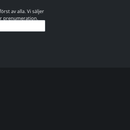
st av alla. Vi säljer
 er prenumeration.