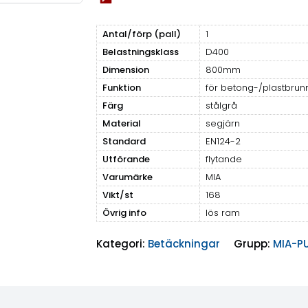
Antal/förp (pall)
1
Belastningsklass
D400
Dimension
800mm
Funktion
för betong-/plastbrun
Färg
stålgrå
Material
segjärn
Standard
EN124-2
Utförande
flytande
Varumärke
MIA
Vikt/st
168
Övrig info
lös ram
Kategori:
Betäckningar
Grupp:
MIA-P