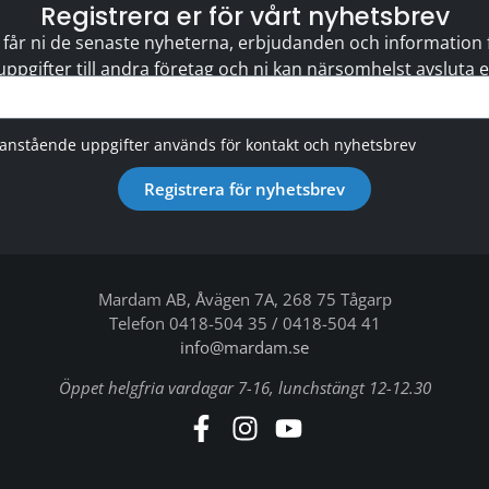
Registrera er för vårt nyhetsbrev
 får ni de senaste nyheterna, erbjudanden och information för
 uppgifter till andra företag och ni kan närsomhelst avsluta
vanstående uppgifter används för kontakt och nyhetsbrev
Registrera för nyhetsbrev
Mardam AB, Åvägen 7A, 268 75 Tågarp
Telefon 0418-504 35 / 0418-504 41
info@mardam.se
Öppet helgfria vardagar 7-16, lunchstängt 12-12.30