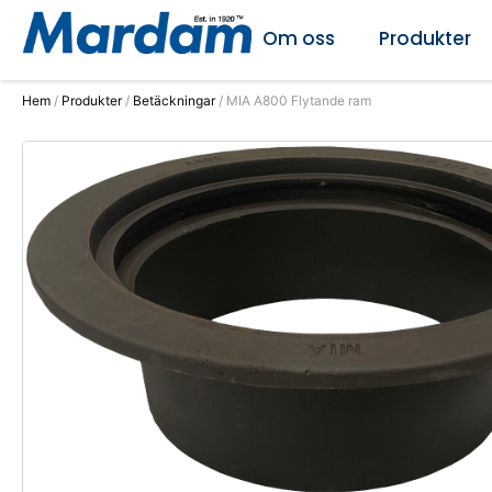
Om oss
Produkter
Hem
/
Produkter
/
Betäckningar
/ MIA A800 Flytande ram