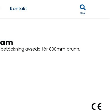
r
Kontakt
Sök
 ram
0 betäckning avsedd för 800mm brunn.