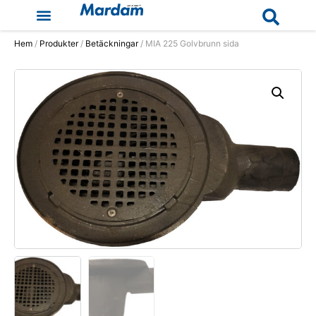
Hem
/
Produkter
/
Betäckningar
/ MIA 225 Golvbrunn sida