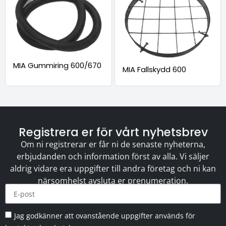
MIA Gummiring 600/670
MIA Fallskydd 600
Registrera er för vårt nyhetsbrev
Om ni registrerar er får ni de senaste nyheterna,
erbjudanden och information först av alla. Vi säljer
aldrig vidare era uppgifter till andra företag och ni kan
närsomhelst avsluta er prenumeration.
Jag godkänner att ovanstående uppgifter används för