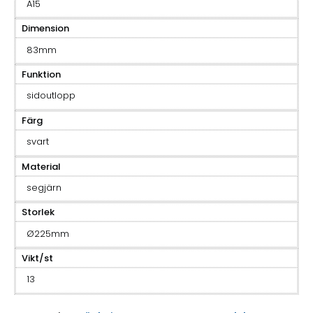
A15
Dimension
83mm
Funktion
sidoutlopp
Färg
svart
Material
segjärn
Storlek
Ø225mm
Vikt/st
13