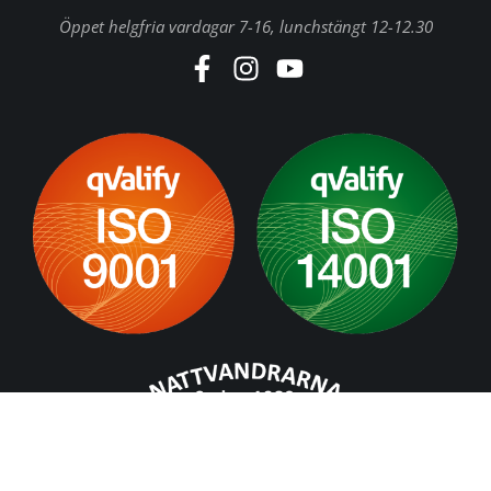
Öppet helgfria vardagar 7-16, lunchstängt 12-12.30