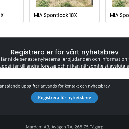
8X
MIA Spontlock 18X
MIA Spo
Registrera er för vårt nyhetsbrev
 får ni de senaste nyheterna, erbjudanden och information för
 uppgifter till andra företag och ni kan närsomhelst avsluta
vanstående uppgifter används för kontakt och nyhetsbrev
Registrera för nyhetsbrev
Mardam AB, Åvägen 7A, 268 75 Tågarp