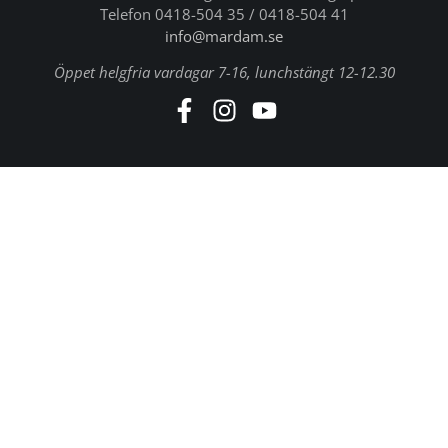
Telefon 0418-504 35 / 0418-504 41
info@mardam.se
Öppet helgfria vardagar 7-16, lunchstängt 12-12.30