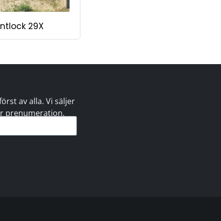
ntlock 29X
st av alla. Vi säljer
 er prenumeration.