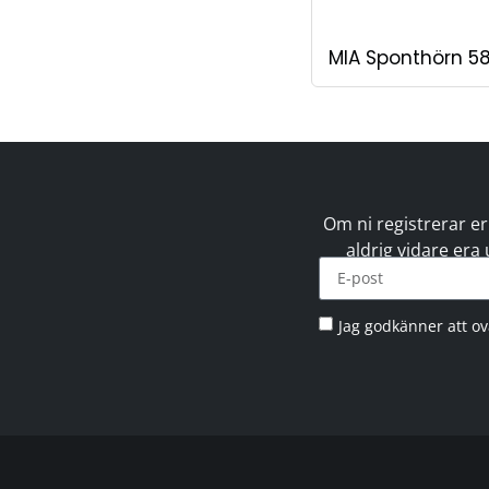
MIA Sponthörn 5
Om ni registrerar er
aldrig vidare era
Jag godkänner att o