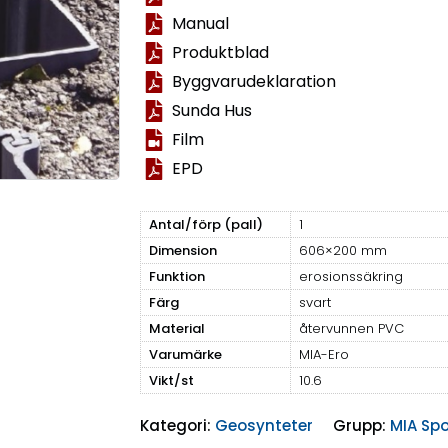
Manual
Produktblad
Byggvarudeklaration
Sunda Hus
Film
EPD
Antal/förp (pall)
1
Dimension
606×200 mm
Funktion
erosionssäkring
Färg
svart
Material
återvunnen PVC
Varumärke
MIA-Ero
Vikt/st
10.6
Kategori:
Geosynteter
Grupp:
MIA Sp