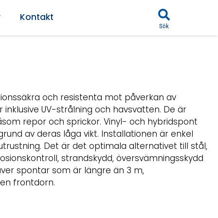
r
Kontakt
Sök
osionssäkra och resistenta mot påverkan av
 inklusive UV-strålning och havsvatten. De är
som repor och sprickor. Vinyl- och hybridspont
rund av deras låga vikt. Installationen är enkel
rustning. Det är det optimala alternativet till stål,
 erosionskontroll, strandskydd, översvämningsskydd
äver spontar som är längre än 3 m,
en frontdorn.