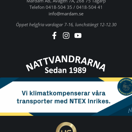
Mardam AB, Åvägen 7A, 268 75 Tågarp
Telefon 0418-504 35 / 0418-504 41
info@mardam.se
Öppet helgfria vardagar 7-16, lunchstängt 12-12.30