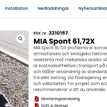
Installation
Nedladdningar
Nyhetsartikla
2310157
RSK nr.
MIA Spont 61,72X
MIA Spont 61,72X profilerna är korr
atmosfäriska och biologiska faktorer
resistenta mot mekaniska skador så
är kostnadseffektiva i transport på g
och tillåter användning av standardut
trä eller betong. Vid flodreglering,
och vallarbeten. För projekt som kr
rekommenderar vi att du använder 
Monteringsanvisning
Drift & Skötsel