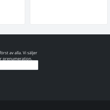
st av alla. Vi säljer
 er prenumeration.