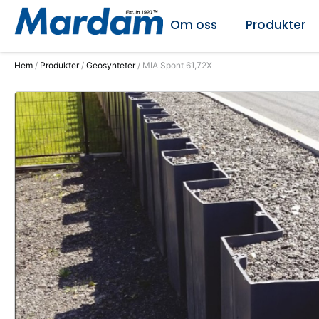
Om oss
Produkter
Hem
/
Produkter
/
Geosynteter
/ MIA Spont 61,72X