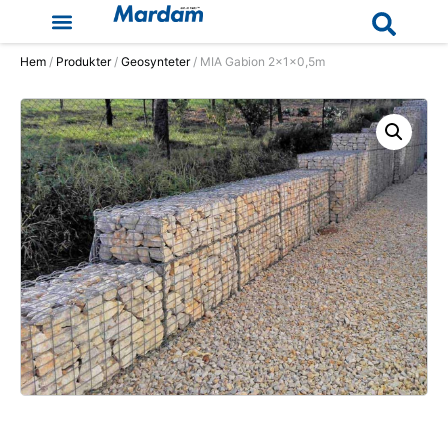
Hem
/
Produkter
/
Geosynteter
/ MIA Gabion 2x1x0,5m