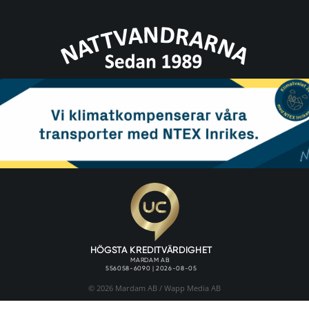
© 2026 Mardam AB /
Wapp Media AB