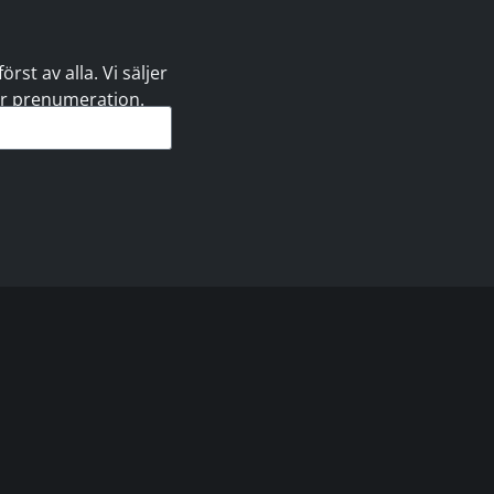
st av alla. Vi säljer
 er prenumeration.