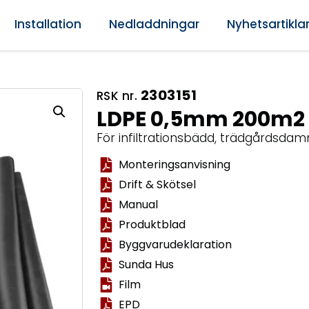
Installation
Nedladdningar
Nyhetsartikla
2303151
RSK nr.
LDPE 0,5mm 200m2
För infiltrationsbädd, trädgårdsda
Monteringsanvisning
Drift & Skötsel
Manual
Produktblad
Byggvarudeklaration
Sunda Hus
Film
EPD