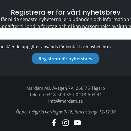
Registrera er för vårt nyhetsbrev
 får ni de senaste nyheterna, erbjudanden och information för
 uppgifter till andra företag och ni kan närsomhelst avsluta
vanstående uppgifter används för kontakt och nyhetsbrev
Registrera för nyhetsbrev
Mardam AB, Åvägen 7A, 268 75 Tågarp
Telefon 0418-504 35 / 0418-504 41
info@mardam.se
Öppet helgfria vardagar 7-16, lunchstängt 12-12.30