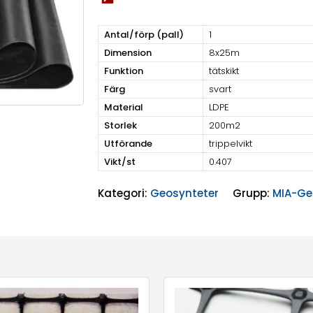
Antal/förp (pall)
1
Dimension
8x25m
Funktion
tätskikt
Färg
svart
Material
LDPE
Storlek
200m2
Utförande
trippelvikt
Vikt/st
0.407
Kategori:
Geosynteter
Grupp:
MIA-Ge