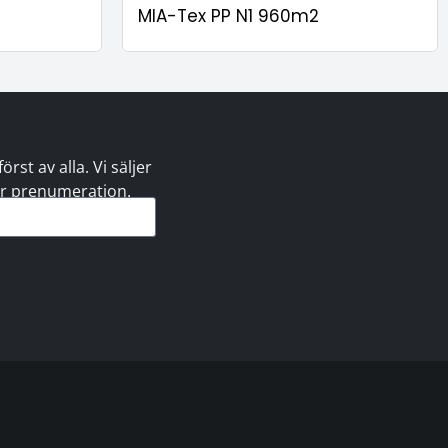
MIA-Tex PP N1 960m2
st av alla. Vi säljer
 er prenumeration.