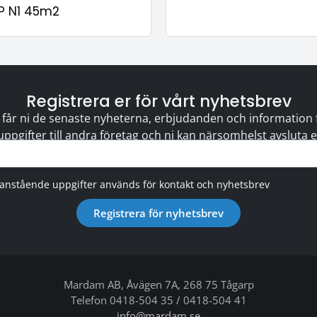
P N1 45m2
Registrera er för vårt nyhetsbrev
 får ni de senaste nyheterna, erbjudanden och information för
 uppgifter till andra företag och ni kan närsomhelst avsluta
vanstående uppgifter används för kontakt och nyhetsbrev
Registrera för nyhetsbrev
Mardam AB, Åvägen 7A, 268 75 Tågarp
Telefon 0418-504 35 / 0418-504 41
info@mardam.se