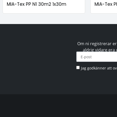
MIA-Tex PP N1 30m2 1x30m
MIA-Tex P
Om ni registrerar er
aldrig vidare era
Jag godkänner att o