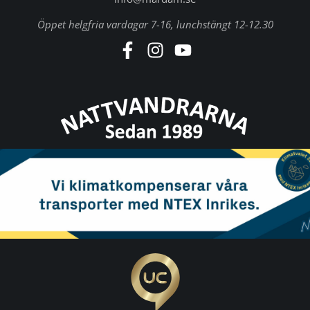
Öppet helgfria vardagar 7-16, lunchstängt 12-12.30