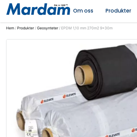
Om oss
Produkter
Hem
/
Produkter
/
Geosynteter
/ EPDM 1,10 mm 270m2 9x30m