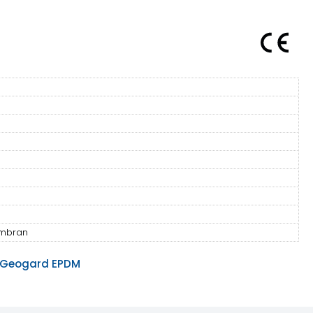
embran
 Geogard EPDM