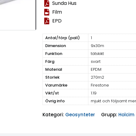
Sunda Hus
Film
EPD
Antal/förp (pall)
1
Dimension
9x30m
Funktion
tätskikt
Färg
svart
Material
EPDM
Storlek
270m2
Varumärke
Firestone
Vikt/st
1.19
Övrig info
mjukt och följsamt m
Kategori:
Geosynteter
Grupp:
Holcim