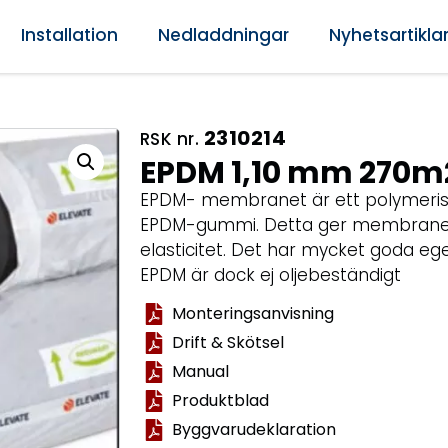
Installation
Nedladdningar
Nyhetsartikla
2310214
RSK nr.
EPDM 1,10 mm 270m
EPDM- membranet är ett polymeriskt 
EPDM-gummi. Detta ger membranet un
elasticitet. Det har mycket goda eg
EPDM är dock ej oljebeständigt
Monteringsanvisning
Drift & Skötsel
Manual
Produktblad
Byggvarudeklaration