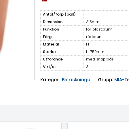
Antal/förp (pall)
1
Dimension
315mm
Funktion
för plastbrunn
Färg
rödbrun
Material
PP
Storlek
L=750mm
Utförande
med snäpplås
Vikt/st
3
Kategori:
Betäckningar
Grupp:
MIA-Te