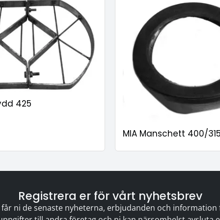
kydd 425
MIA Manschett 400/315
Registrera er för vårt nyhetsbrev
 får ni de senaste nyheterna, erbjudanden och information för
 uppgifter till andra företag och ni kan närsomhelst avsluta