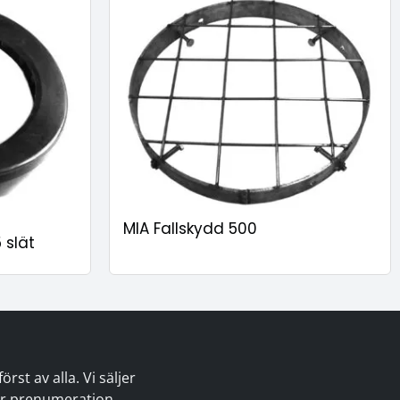
MIA Fallskydd 500
 slät
st av alla. Vi säljer
 er prenumeration.