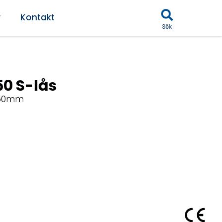
r
Kontakt
Sök
50 S-lås
750mm