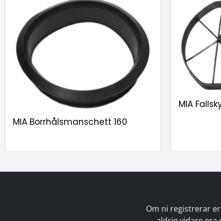
MIA Falls
MIA Borrhålsmanschett 160
Om ni registrerar er
aldrig vidare era