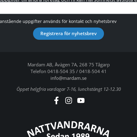
vanstående uppgifter används för kontakt och nyhetsbrev
Registrera för nyhetsbrev
Mardam AB, Åvägen 7A, 268 75 Tågarp
Telefon 0418-504 35 / 0418-504 41
info@mardam.se
Öppet helgfria vardagar 7-16, lunchstängt 12-12.30