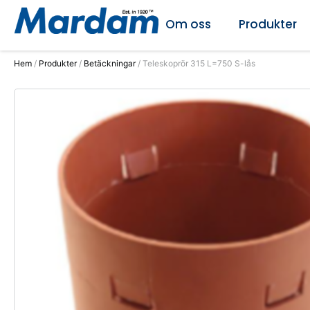
Om oss
Produkter
Hem
/
Produkter
/
Betäckningar
/ Teleskoprör 315 L=750 S-lås