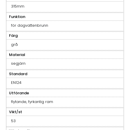
315mm
Funktion
för dagvattenbrunn
Färg
grå
Material
segjärn
Standard
EN124
Utförande
flytande, fyrkantig ram
Vikt/st
53