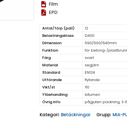
Film
EPD
Antal/förp (pall)
12
Belastningsklass
D400
Dimension
590/600/640mm
Funktion
för betong-/plastbrun
Färg
svart
Material
segjärn
Standard
EN124
Utförande
flytande
Vikt/st
110
Ytbehandling
bitumen
Övrig info
pågjuten packning, 3 
Kategori:
Betäckningar
Grupp:
MIA-P