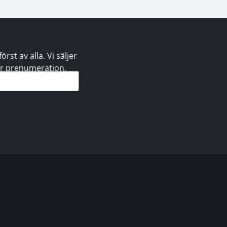
st av alla. Vi säljer
 er prenumeration.