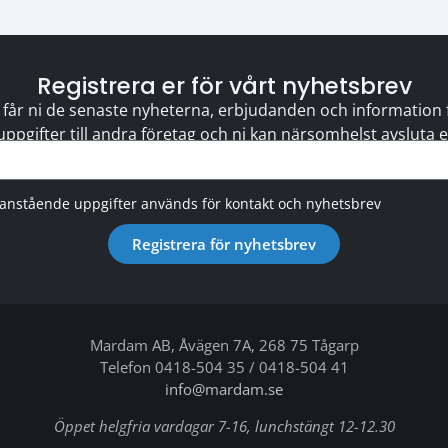
Registrera er för vårt nyhetsbrev
 får ni de senaste nyheterna, erbjudanden och information för
 uppgifter till andra företag och ni kan närsomhelst avsluta
vanstående uppgifter används för kontakt och nyhetsbrev
Registrera för nyhetsbrev
Mardam AB, Åvägen 7A, 268 75 Tågarp
Telefon 0418-504 35 / 0418-504 41
info@mardam.se
Öppet helgfria vardagar 7-16, lunchstängt 12-12.30