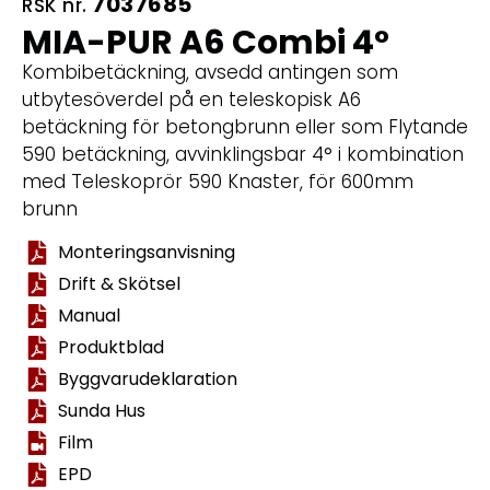
7037685
RSK nr.
MIA-PUR A6 Combi 4°
Kombibetäckning, avsedd antingen som
utbytesöverdel på en teleskopisk A6
betäckning för betongbrunn eller som Flytande
590 betäckning, avvinklingsbar 4° i kombination
med Teleskoprör 590 Knaster, för 600mm
brunn
Monteringsanvisning
Drift & Skötsel
Manual
Produktblad
Byggvarudeklaration
Sunda Hus
Film
EPD