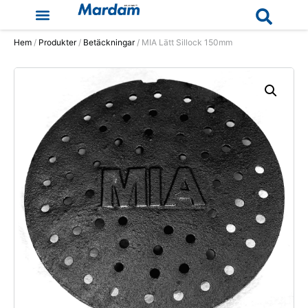
Hem
/
Produkter
/
Betäckningar
/ MIA Lätt Sillock 150mm