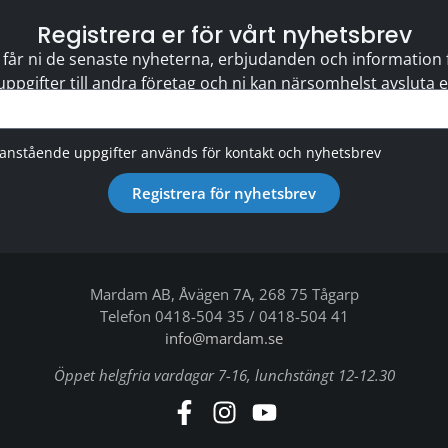
Registrera er för vårt nyhetsbrev
 får ni de senaste nyheterna, erbjudanden och information för
 uppgifter till andra företag och ni kan närsomhelst avsluta
vanstående uppgifter används för kontakt och nyhetsbrev
Registrera för nyhetsbrev
Mardam AB, Åvägen 7A, 268 75 Tågarp
Telefon 0418-504 35 / 0418-504 41
info@mardam.se
Öppet helgfria vardagar 7-16, lunchstängt 12-12.30