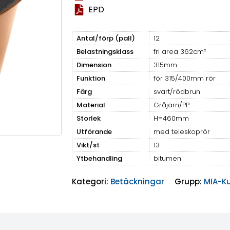
EPD
Antal/förp (pall)
12
Belastningsklass
fri area 362cm²
Dimension
315mm
Funktion
för 315/400mm rör
Färg
svart/rödbrun
Material
Gråjärn/PP
Storlek
H=460mm
Utförande
med teleskoprör
Vikt/st
13
Ytbehandling
bitumen
Kategori:
Betäckningar
Grupp:
MIA-Ku