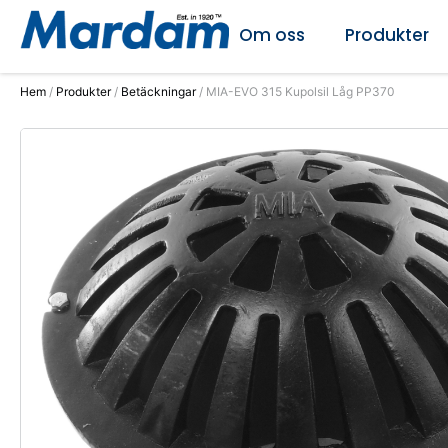
Om oss
Produkter
Hem
/
Produkter
/
Betäckningar
/ MIA-EVO 315 Kupolsil Låg PP370