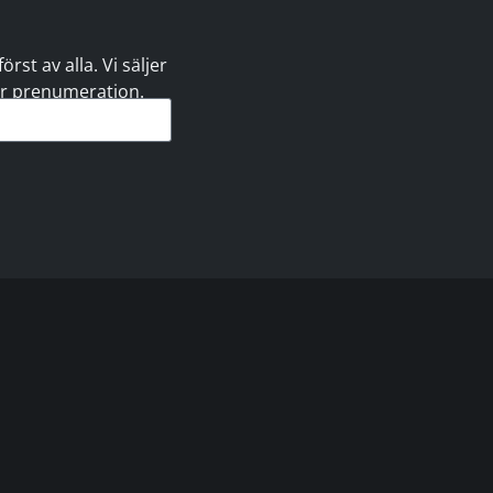
st av alla. Vi säljer
 er prenumeration.