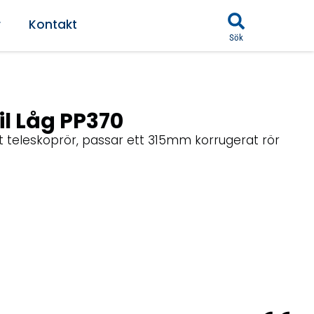
r
Kontakt
Sök
l Låg PP370
t teleskoprör, passar ett 315mm korrugerat rör