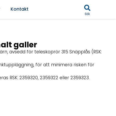
r
Kontakt
Sök
lt galler
ärn, avsedd för teleskoprör 315 Snäpplås (RSK:
nktuppläggning, för att minimera risken för
as RSK: 2359320, 2359322 eller 2359323.