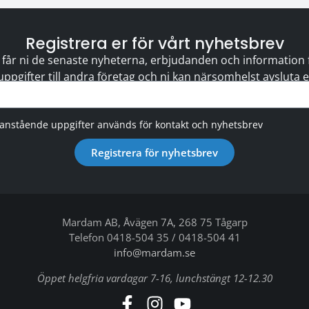
Registrera er för vårt nyhetsbrev
 får ni de senaste nyheterna, erbjudanden och information för
 uppgifter till andra företag och ni kan närsomhelst avsluta
vanstående uppgifter används för kontakt och nyhetsbrev
Registrera för nyhetsbrev
Mardam AB, Åvägen 7A, 268 75 Tågarp
Telefon 0418-504 35 / 0418-504 41
info@mardam.se
Öppet helgfria vardagar 7-16, lunchstängt 12-12.30