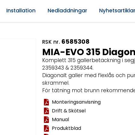
Installation
Nedladdningar
Nyhetsartikla
6585308
RSK nr.
MIA-EVO 315 Diagona
Komplett 315 gallerbetäckning i segj
2359343 & 2359344.
Diagonalt galler med flexlås och pu
skrammel.
För tätning mot brunn rekommender
Monteringsanvisning
Drift & Skötsel
Manual
Produktblad