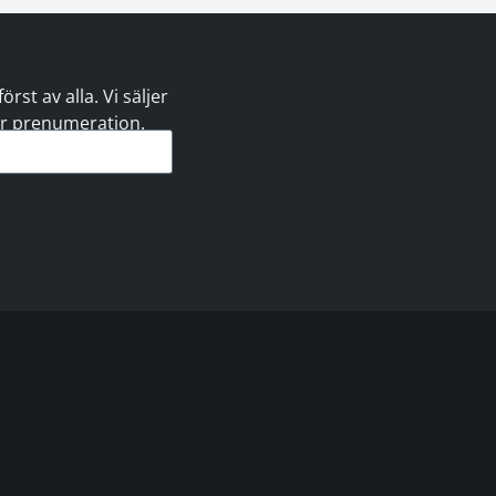
st av alla. Vi säljer
 er prenumeration.