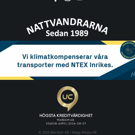
© 2026 Mardam AB /
Wapp Media AB