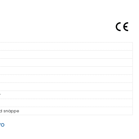
r
ed snäppe
VO