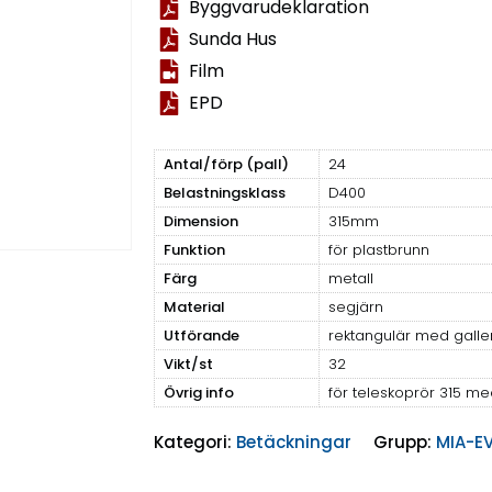
Byggvarudeklaration
Sunda Hus
Film
EPD
Antal/förp (pall)
24
Belastningsklass
D400
Dimension
315mm
Funktion
för plastbrunn
Färg
metall
Material
segjärn
Utförande
rektangulär med galle
Vikt/st
32
Övrig info
för teleskoprör 315 m
Kategori:
Betäckningar
Grupp:
MIA-E