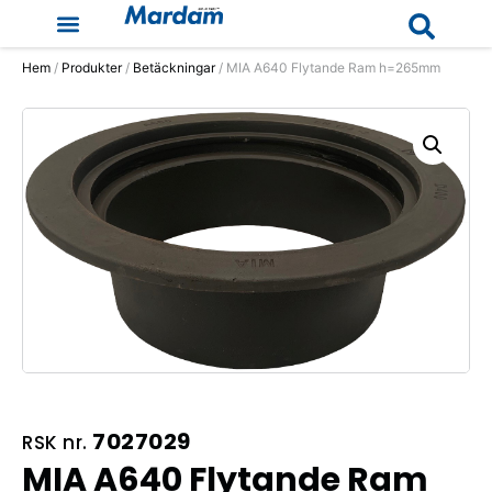
Hem
/
Produkter
/
Betäckningar
/ MIA A640 Flytande Ram h=265mm
7027029
RSK nr.
MIA A640 Flytande Ram