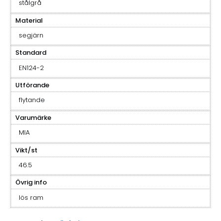
stålgrå
Material
segjärn
Standard
EN124-2
Utförande
flytande
Varumärke
MIA
Vikt/st
46.5
Övrig info
lös ram