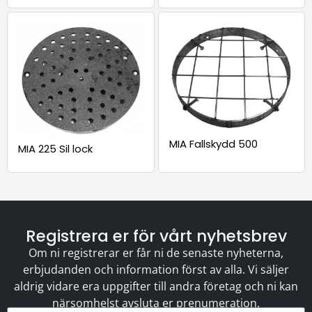
MIA Fallskydd 500
MIA 225 Sil lock
Registrera er för vårt nyhetsbrev
Om ni registrerar er får ni de senaste nyheterna,
erbjudanden och information först av alla. Vi säljer
aldrig vidare era uppgifter till andra företag och ni kan
närsomhelst avsluta er prenumeration.