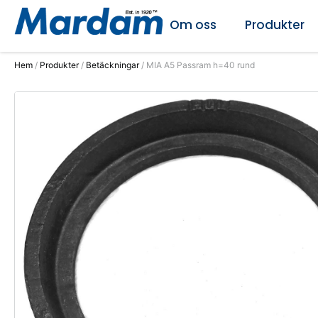
Om oss
Produkter
Hem
/
Produkter
/
Betäckningar
/ MIA A5 Passram h=40 rund