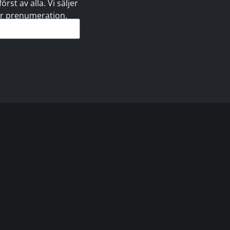
st av alla. Vi säljer
 er prenumeration.