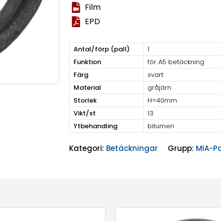
Film
EPD
Antal/förp (pall)
1
Funktion
för A5 betäckning
Färg
svart
Material
gråjärn
Storlek
H=40mm
Vikt/st
13
Ytbehandling
bitumen
Kategori:
Betäckningar
Grupp:
MIA-P