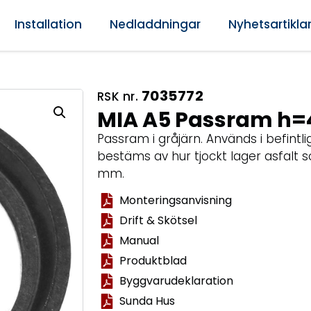
Installation
Nedladdningar
Nyhetsartikla
7035772
RSK nr.
MIA A5 Passram h=
Passram i gråjärn. Används i befintli
bestäms av hur tjockt lager asfalt s
mm.
Monteringsanvisning
Drift & Skötsel
Manual
Produktblad
Byggvarudeklaration
Sunda Hus