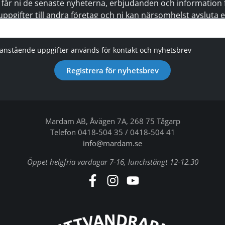
 får ni de senaste nyheterna, erbjudanden och information för
 uppgifter till andra företag och ni kan närsomhelst avsluta
vanstående uppgifter används för kontakt och nyhetsbrev
Registrera för nyhetsbrev
Mardam AB, Åvägen 7A, 268 75 Tågarp
Telefon 0418-504 35 / 0418-504 41
info@mardam.se
Öppet helgfria vardagar 7-16, lunchstängt 12-12.30