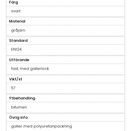
Färg
svart
Material
gråjärn
Standard
EN124
Utförande
fast, med gallerlock
Vikt/st
57
Ytbehandling
bitumen
Övrig info
galler med polyuretanpackning