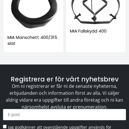
MIA Fallskydd 400
MIA Manschett 400/315
slät
Registrera er för vårt nyhetsbrev
Om ni registrerar er får ni de senaste nyheterna,
erbjudanden och information först av alla. Vi säljer
aldrig vidare era uppgifter till andra företag och ni kan
närsomhelst avsluta er prenumeration.
Jag godkänner att ovanstående uppgifter används för