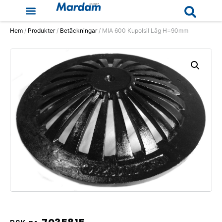
Hem
/
Produkter
/
Betäckningar
/ MIA 600 Kupolsil Låg H=90mm