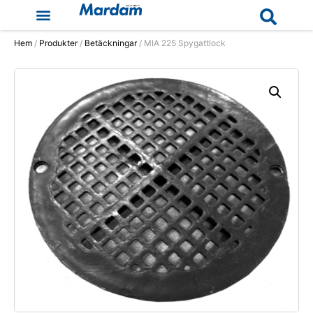
Hem
/
Produkter
/
Betäckningar
/ MIA 225 Spygattlock