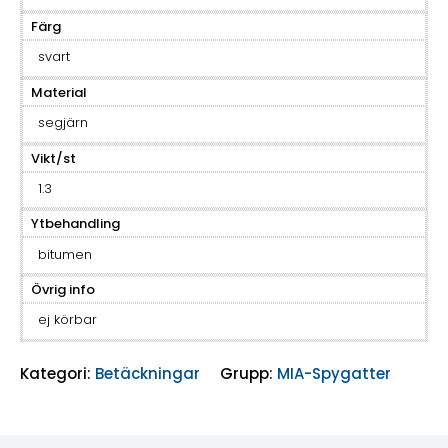
Färg
svart
Material
segjärn
Vikt/st
1.3
Ytbehandling
bitumen
Övrig info
ej körbar
Kategori:
Betäckningar
Grupp:
MIA-Spygatter