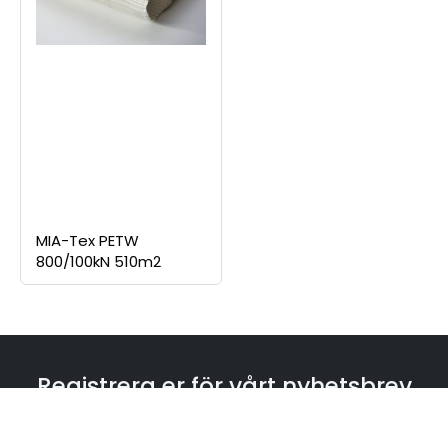
MIA-Tex PETW
800/100kN 510m2
Registrera er för vårt nyhetsbrev
Om ni registrerar er får ni de senaste nyheterna,
erbjudanden och information först av alla. Vi säljer