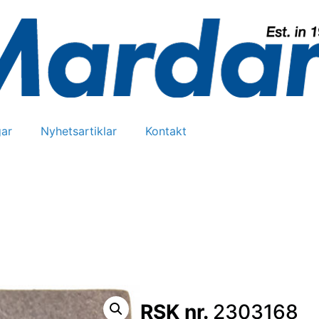
ar
Nyhetsartiklar
Kontakt
RSK nr.
2303168