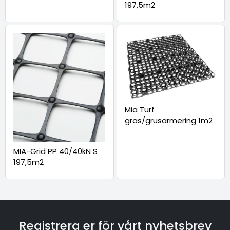
197,5m2
Mia Turf
gräs/grusarmering 1m2
MIA-Grid PP 40/40kN S
197,5m2
Registrera er för vårt nyhetsbrev