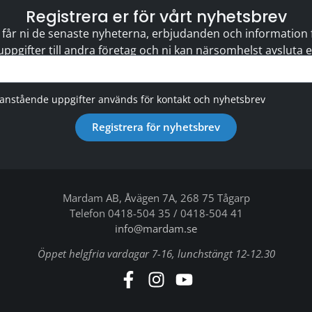
Registrera er för vårt nyhetsbrev
 får ni de senaste nyheterna, erbjudanden och information för
 uppgifter till andra företag och ni kan närsomhelst avsluta
vanstående uppgifter används för kontakt och nyhetsbrev
Registrera för nyhetsbrev
Mardam AB, Åvägen 7A, 268 75 Tågarp
Telefon 0418-504 35 / 0418-504 41
info@mardam.se
Öppet helgfria vardagar 7-16, lunchstängt 12-12.30