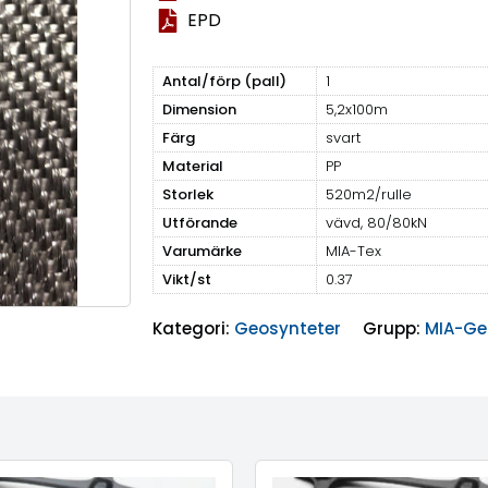
EPD
Antal/förp (pall)
1
Dimension
5,2x100m
Färg
svart
Material
PP
Storlek
520m2/rulle
Utförande
vävd, 80/80kN
Varumärke
MIA-Tex
Vikt/st
0.37
Kategori:
Geosynteter
Grupp:
MIA-Ge