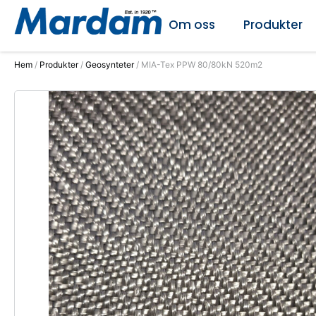
Om oss
Produkter
Hem
/
Produkter
/
Geosynteter
/ MIA-Tex PPW 80/80kN 520m2