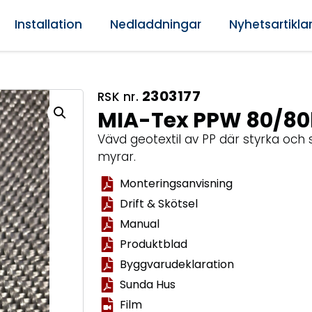
Installation
Nedladdningar
Nyhetsartikla
2303177
RSK nr.
MIA-Tex PPW 80/8
Vävd geotextil av PP där styrka och st
myrar.
Monteringsanvisning
Drift & Skötsel
Manual
Produktblad
Byggvarudeklaration
Sunda Hus
Film