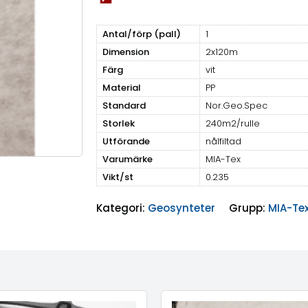
Antal/förp (pall)
1
Dimension
2x120m
Färg
vit
Material
PP
Standard
Nor.Geo.Spec
Storlek
240m2/rulle
Utförande
nålfiltad
Varumärke
MIA-Tex
Vikt/st
0.235
Kategori:
Geosynteter
Grupp:
MIA-Tex