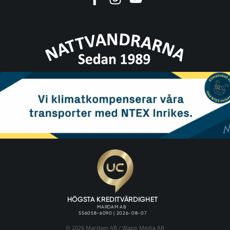
© 2026 Mardam AB /
Wapp Media AB