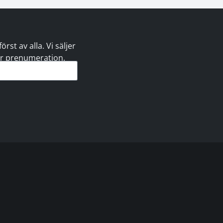
st av alla. Vi säljer
 er prenumeration.