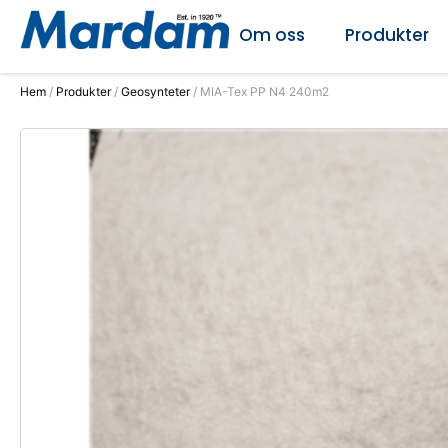
Om oss
Produkter
Hem
/
Produkter
/
Geosynteter
/ MIA-Tex PP N4 240m2