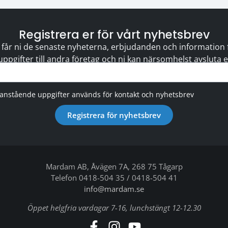
Registrera er för vårt nyhetsbrev
 får ni de senaste nyheterna, erbjudanden och information för
 uppgifter till andra företag och ni kan närsomhelst avsluta
vanstående uppgifter används för kontakt och nyhetsbrev
Registrera för nyhetsbrev
Mardam AB, Åvägen 7A, 268 75 Tågarp
Telefon 0418-504 35 / 0418-504 41
info@mardam.se
Öppet helgfria vardagar 7-16, lunchstängt 12-12.30