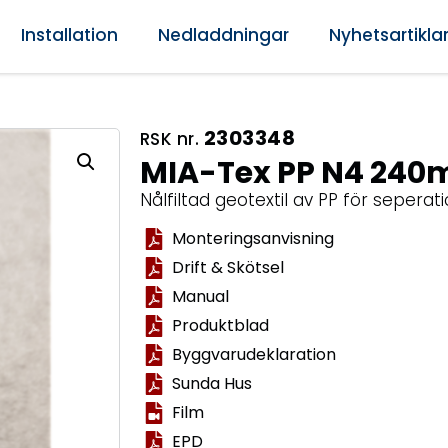
Installation
Nedladdningar
Nyhetsartikla
2303348
RSK nr.
MIA-Tex PP N4 240
Nålfiltad geotextil av PP för seperati
Monteringsanvisning
Drift & Skötsel
Manual
Produktblad
Byggvarudeklaration
Sunda Hus
Film
EPD