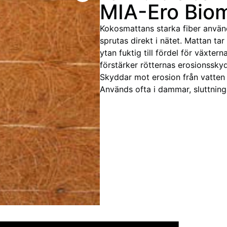
MIA-Ero Bio
Kokosmattans starka fiber används
sprutas direkt i nätet. Mattan tar
ytan fuktig till fördel för växtern
förstärker rötternas erosionssky
Skyddar mot erosion från vatten 
Används ofta i dammar, sluttning