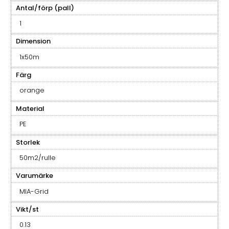
Antal/förp (pall)
1
Dimension
1x50m
Färg
orange
Material
PE
Storlek
50m2/rulle
Varumärke
MIA-Grid
Vikt/st
0.13