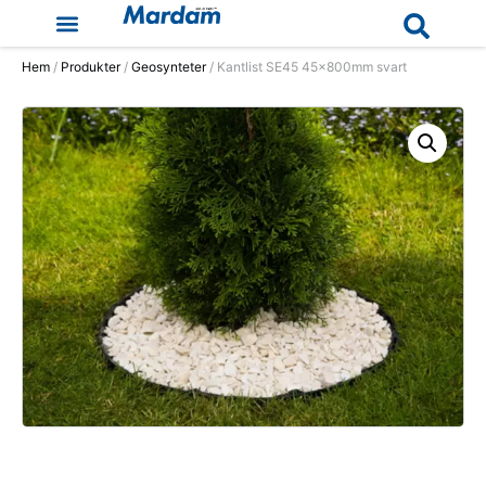
Hem
/
Produkter
/
Geosynteter
/ Kantlist SE45 45x800mm svart