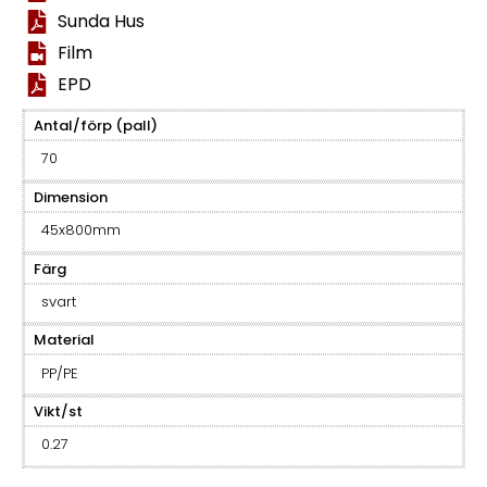
Sunda Hus
Film
EPD
Antal/förp (pall)
70
Dimension
45x800mm
Färg
svart
Material
PP/PE
Vikt/st
0.27