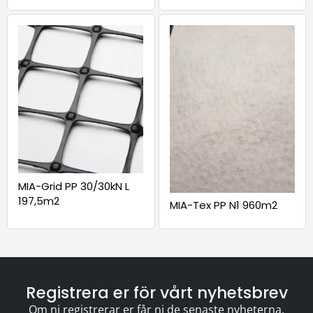
MIA-Grid PP 30/30kN L
197,5m2
MIA-Tex PP N1 960m2
Registrera er för vårt nyhetsbrev
Om ni registrerar er får ni de senaste nyheterna,