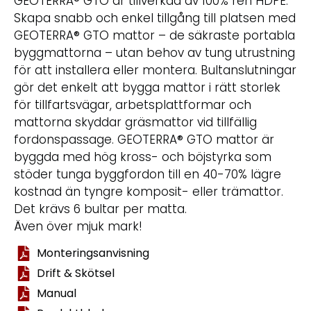
GEOTERRA® GTO är tillverkad av 100% ren HDPE.
Skapa snabb och enkel tillgång till platsen med
GEOTERRA® GTO mattor – de säkraste portabla
byggmattorna – utan behov av tung utrustning
för att installera eller montera. Bultanslutningar
gör det enkelt att bygga mattor i rätt storlek
för tillfartsvägar, arbetsplattformar och
mattorna skyddar gräsmattor vid tillfällig
fordonspassage. GEOTERRA® GTO mattor är
byggda med hög kross- och böjstyrka som
stöder tunga byggfordon till en 40-70% lägre
kostnad än tyngre komposit- eller trämattor.
Det krävs 6 bultar per matta.
Även över mjuk mark!
Monteringsanvisning
Drift & Skötsel
Manual