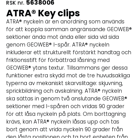
5638006
RSK nr.
ATRA® Key clips
ATRA® nyckeln är en anordning som används
för att koppla samman angränsande GEOWEB®
sektioner ända mot ända eller sida vid sida
genom GEOWEB® I-spår. ATRA® nyckeln
inkluderar ett strukturellt förstärkt handtag och
friktionsstift för förbättrad låsning med
GEOWEB® ytans textur. Tillsammans ger dessa
funktioner extra skydd mot de tre huvudsakliga
typerna av mekaniskt skarvslitage: skjuvning,
sprickbildning och avskalning. ATRA® nyckeln
ska sättas in genom två anslutande GEOWEB®
sektioner med I-spåren och vridas 90 grader
för att låsa nyckeln på plats. Om borttagning
krävs, kan ATRA® nyckeln låsas upp och tas
bort genom att vrida nyckeln 90 grader från
den låsta positionen och ta bort enheten från