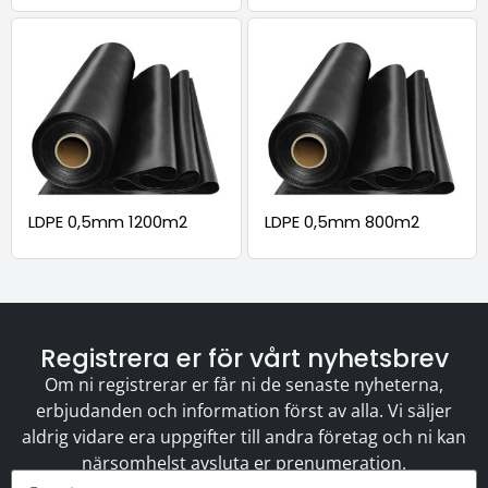
LDPE 0,5mm 1200m2
LDPE 0,5mm 800m2
Registrera er för vårt nyhetsbrev
Om ni registrerar er får ni de senaste nyheterna,
erbjudanden och information först av alla. Vi säljer
aldrig vidare era uppgifter till andra företag och ni kan
närsomhelst avsluta er prenumeration.