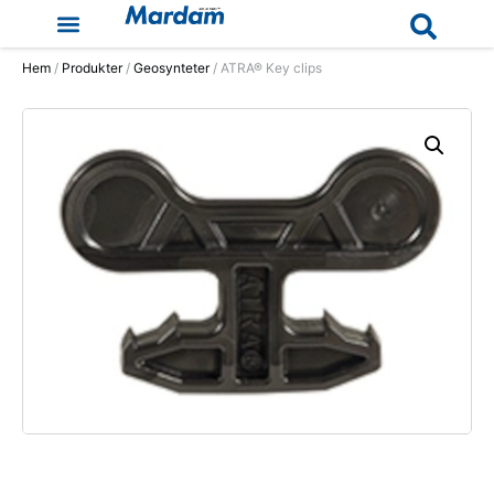
Hem
/
Produkter
/
Geosynteter
/ ATRA® Key clips