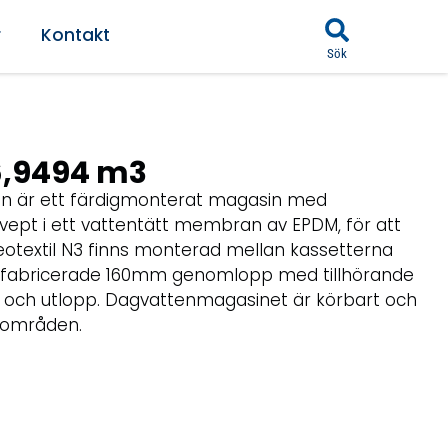
r
Kontakt
Sök
6,9494 m3
 är ett färdigmonterat magasin med
svept i ett vattentätt membran av EPDM, för att
geotextil N3 finns monterad mellan kassetterna
fabricerade 160mm genomlopp med tillhörande
 och utlopp. Dagvattenmagasinet är körbart och
 områden.