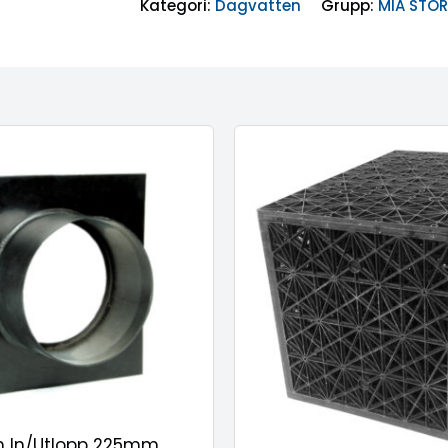
Kategori:
Dagvatten
Grupp:
MIA STO
m In/Utlopp 225mm