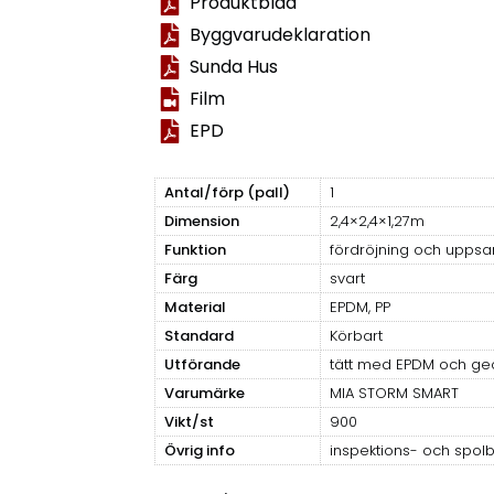
Produktblad
Byggvarudeklaration
Sunda Hus
Film
EPD
Antal/förp (pall)
1
Dimension
2,4×2,4×1,27m
Funktion
fördröjning och uppsa
Färg
svart
Material
EPDM, PP
Standard
Körbart
Utförande
tätt med EPDM och geo
Varumärke
MIA STORM SMART
Vikt/st
900
Övrig info
inspektions- och spolb