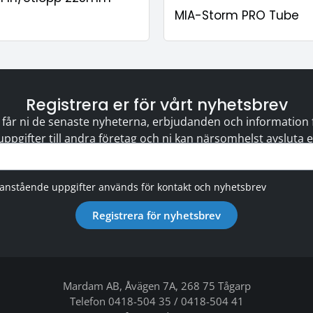
MIA-Storm PRO Tube
Registrera er för vårt nyhetsbrev
 får ni de senaste nyheterna, erbjudanden och information för
 uppgifter till andra företag och ni kan närsomhelst avsluta
vanstående uppgifter används för kontakt och nyhetsbrev
Registrera för nyhetsbrev
Mardam AB, Åvägen 7A, 268 75 Tågarp
Telefon 0418-504 35 / 0418-504 41