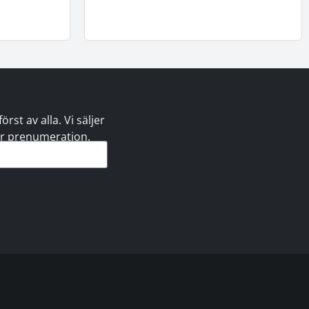
st av alla. Vi säljer
 er prenumeration.