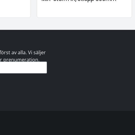
st av alla. Vi säljer
 er prenumeration.