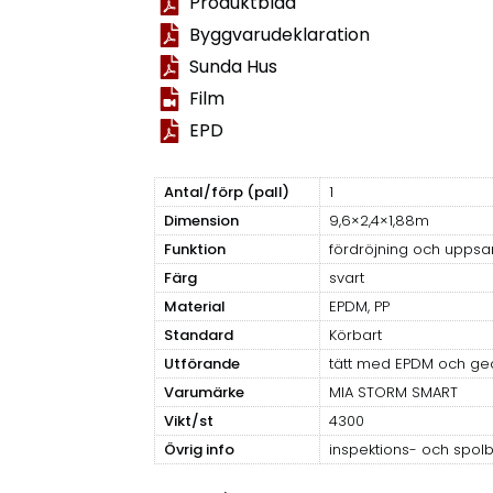
Produktblad
Byggvarudeklaration
Sunda Hus
Film
EPD
Antal/förp (pall)
1
Dimension
9,6×2,4×1,88m
Funktion
fördröjning och uppsa
Färg
svart
Material
EPDM, PP
Standard
Körbart
Utförande
tätt med EPDM och geo
Varumärke
MIA STORM SMART
Vikt/st
4300
Övrig info
inspektions- och spolb