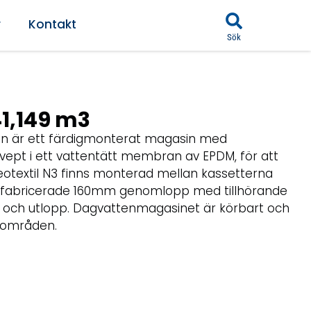
r
Kontakt
Sök
1,149 m3
 är ett färdigmonterat magasin med
svept i ett vattentätt membran av EPDM, för att
geotextil N3 finns monterad mellan kassetterna
fabricerade 160mm genomlopp med tillhörande
 och utlopp. Dagvattenmagasinet är körbart och
 områden.