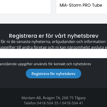
MIA-Storm PRO Tube
Registrera er för vårt nyhetsbrev
 får ni de senaste nyheterna, erbjudanden och information för
 uppgifter till andra företag och ni kan närsomhelst avsluta
vanstående uppgifter används för kontakt och nyhetsbrev
Registrera för nyhetsbrev
Mardam AB, Åvägen 7A, 268 75 Tågarp
Telefon 0418-504 35 / 0418-504 41