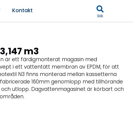
r
Kontakt
Sök
3,147 m3
 är ett färdigmonterat magasin med
svept i ett vattentätt membran av EPDM, för att
geotextil N3 finns monterad mellan kassetterna
fabricerade 160mm genomlopp med tillhörande
 och utlopp. Dagvattenmagasinet är körbart och
 områden.