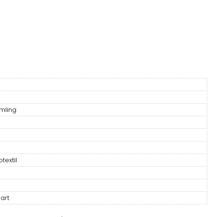
mling
textil
art