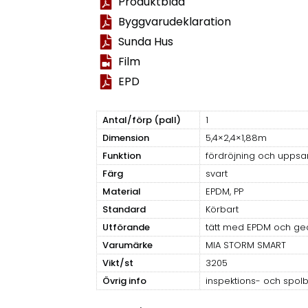
Produktblad
Byggvarudeklaration
Sunda Hus
Film
EPD
Antal/förp (pall)
1
Dimension
5,4×2,4×1,88m
Funktion
fördröjning och uppsa
Färg
svart
Material
EPDM, PP
Standard
Körbart
Utförande
tätt med EPDM och geo
Varumärke
MIA STORM SMART
Vikt/st
3205
Övrig info
inspektions- och spolb