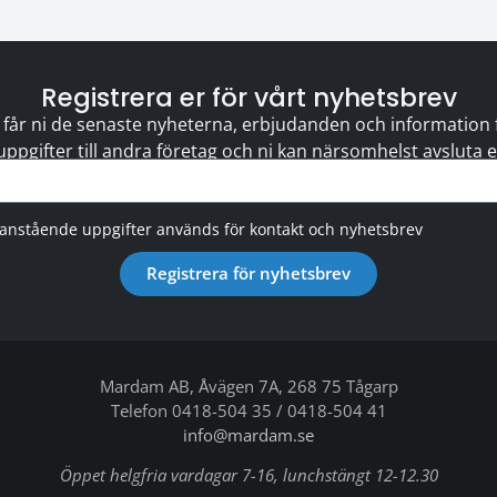
Registrera er för vårt nyhetsbrev
 får ni de senaste nyheterna, erbjudanden och information för
 uppgifter till andra företag och ni kan närsomhelst avsluta
vanstående uppgifter används för kontakt och nyhetsbrev
Registrera för nyhetsbrev
Mardam AB, Åvägen 7A, 268 75 Tågarp
Telefon 0418-504 35 / 0418-504 41
info@mardam.se
Öppet helgfria vardagar 7-16, lunchstängt 12-12.30