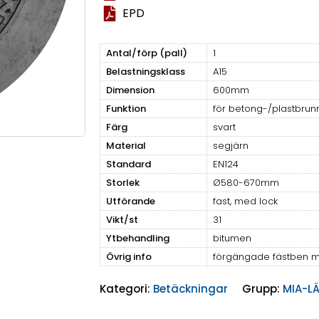
EPD
Antal/förp (pall)
1
Belastningsklass
A15
Dimension
600mm
Funktion
för betong-/plastbrun
Färg
svart
Material
segjärn
Standard
EN124
Storlek
Ø580-670mm
Utförande
fast, med lock
Vikt/st
31
Ytbehandling
bitumen
Övrig info
förgängade fästben m
Kategori:
Betäckningar
Grupp:
MIA-L