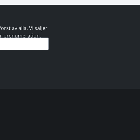
st av alla. Vi säljer
 er prenumeration.