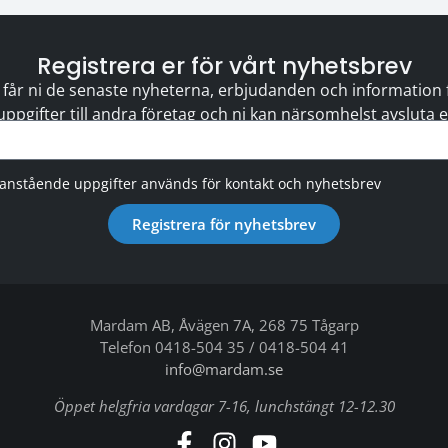
Registrera er för vårt nyhetsbrev
 får ni de senaste nyheterna, erbjudanden och information för
 uppgifter till andra företag och ni kan närsomhelst avsluta
vanstående uppgifter används för kontakt och nyhetsbrev
Registrera för nyhetsbrev
Mardam AB, Åvägen 7A, 268 75 Tågarp
Telefon 0418-504 35 / 0418-504 41
info@mardam.se
Öppet helgfria vardagar 7-16, lunchstängt 12-12.30