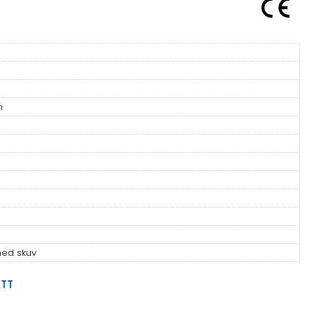
n
ed skuv
ÄTT