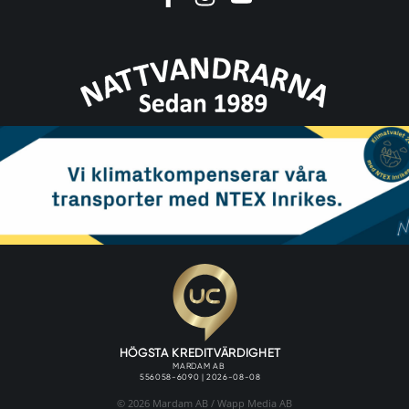
© 2026 Mardam AB /
Wapp Media AB