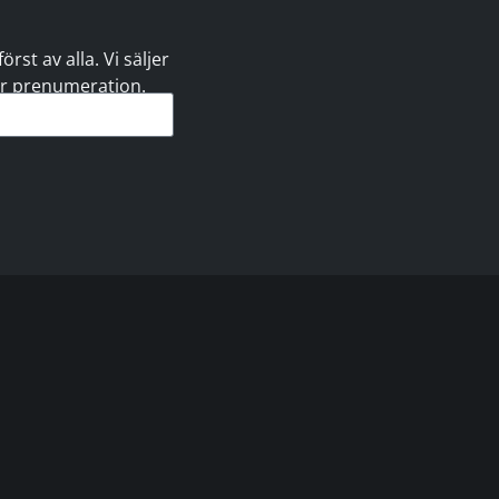
st av alla. Vi säljer
 er prenumeration.