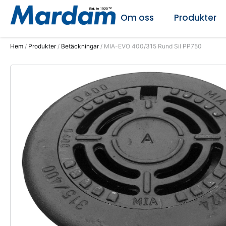
Om oss
Produkter
Hem
/
Produkter
/
Betäckningar
/ MIA-EVO 400/315 Rund Sil PP750