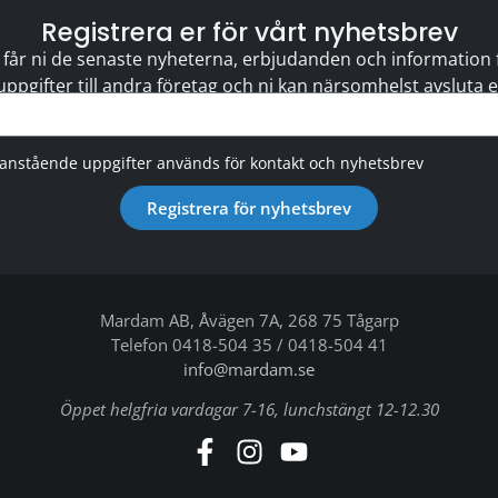
Registrera er för vårt nyhetsbrev
 får ni de senaste nyheterna, erbjudanden och information för
 uppgifter till andra företag och ni kan närsomhelst avsluta
vanstående uppgifter används för kontakt och nyhetsbrev
Registrera för nyhetsbrev
Mardam AB, Åvägen 7A, 268 75 Tågarp
Telefon 0418-504 35 / 0418-504 41
info@mardam.se
Öppet helgfria vardagar 7-16, lunchstängt 12-12.30