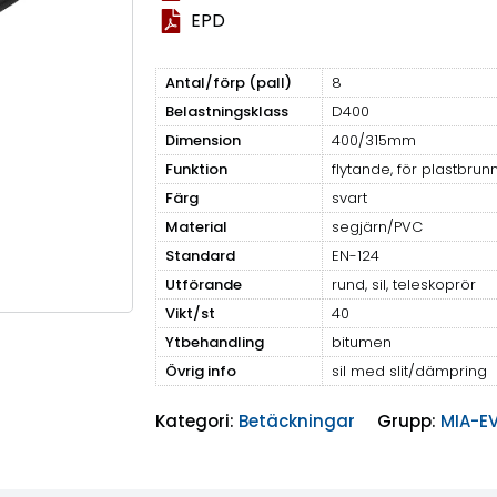
EPD
Antal/förp (pall)
8
Belastningsklass
D400
Dimension
400/315mm
Funktion
flytande, för plastbrun
Färg
svart
Material
segjärn/PVC
Standard
EN-124
Utförande
rund, sil, teleskoprör
Vikt/st
40
Ytbehandling
bitumen
Övrig info
sil med slit/dämpring
Kategori:
Betäckningar
Grupp:
MIA-E