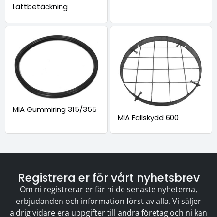
Lättbetäckning
MIA Gummiring 315/355
MIA Fallskydd 600
Registrera er för vårt nyhetsbrev
Om ni registrerar er får ni de senaste nyheterna,
erbjudanden och information först av alla. Vi säljer
aldrig vidare era uppgifter till andra företag och ni kan