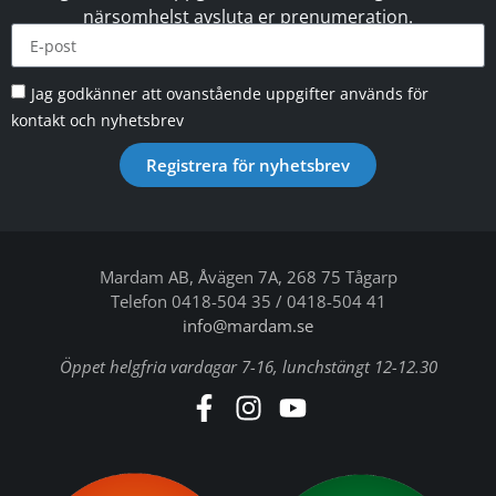
närsomhelst avsluta er prenumeration.
Jag godkänner att ovanstående uppgifter används för
kontakt och nyhetsbrev
Registrera för nyhetsbrev
Mardam AB, Åvägen 7A, 268 75 Tågarp
Telefon 0418-504 35 / 0418-504 41
info@mardam.se
Öppet helgfria vardagar 7-16, lunchstängt 12-12.30